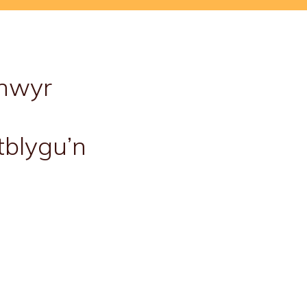
thwyr
tblygu’n