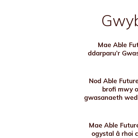
Gwyb
Mae Able Fut
ddarparu’r Gwa
Nod Able Future
brofi mwy 
gwasanaeth wedi’
Mae Able Future
ogystal â rhoi 