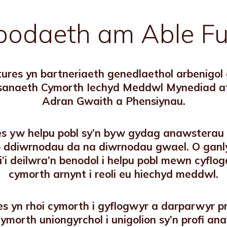
odaeth am Able Fu
ures yn bartneriaeth genedlaethol arbenigol 
sanaeth Cymorth Iechyd Meddwl Mynediad at 
Adran Gwaith a Phensiynau.
s yw helpu pobl sy’n byw gydag anawsterau 
o ddiwrnodau da na diwrnodau gwael. O ganly
i deilwra’n benodol i helpu pobl mewn cyflo
cymorth arnynt i reoli eu hiechyd meddwl.
s yn rhoi cymorth i gyflogwyr a darparwyr pr
cymorth uniongyrchol i unigolion sy’n profi a