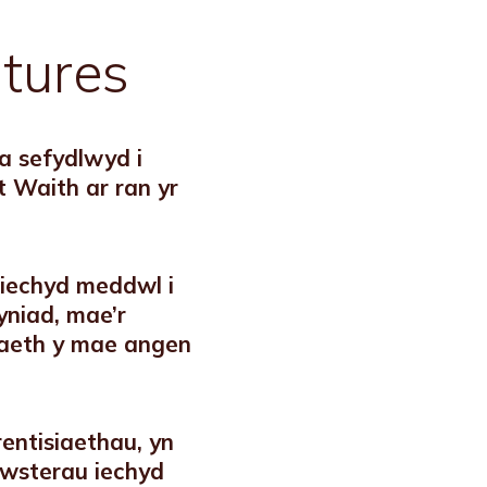
tures
a sefydlwyd i
Waith ar ran yr
iechyd meddwl i
niad, mae’r
gaeth y mae angen
entisiaethau, yn
nawsterau iechyd