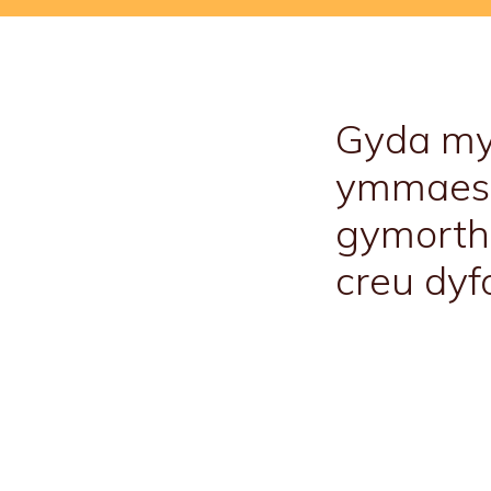
Gyda my
ymmaes g
gymorth 
creu dyf