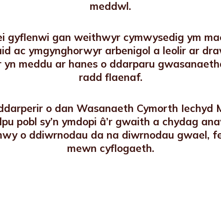
meddwl.
ei gyflenwi gan weithwyr cymwysedig ym mae
aid ac ymgynghorwyr arbenigol a leolir ar dr
 yn meddu ar hanes o ddarparu gwasanaetha
radd flaenaf.
 ddarperir o dan Wasanaeth Cymorth Iechyd
lpu pobl sy’n ymdopi â’r gwaith a chydag an
mwy o ddiwrnodau da na diwrnodau gwael, fe
mewn cyflogaeth.