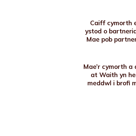
Caiff cymorth 
ystod o bartneri
Mae pob partner
Mae’r cymorth a
at Waith yn he
meddwl i brofi 