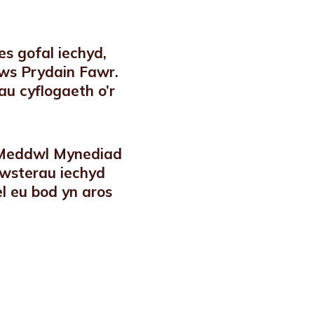
s gofal iechyd,
aws Prydain Fawr.
u cyflogaeth o’r
 Meddwl Mynediad
awsterau iechyd
l eu bod yn aros