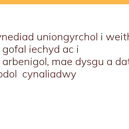
nediad uniongyrchol i wei
ofal iechyd ac i
arbenigol, mae dysgu a da
odol cynaliadwy