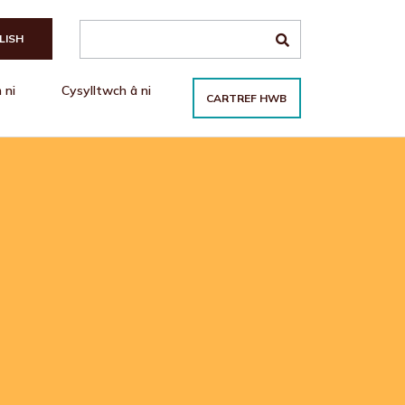
Search the site
LISH
 ni
Cysylltwch â ni
CARTREF HWB