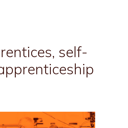
ntices, self-
apprenticeship