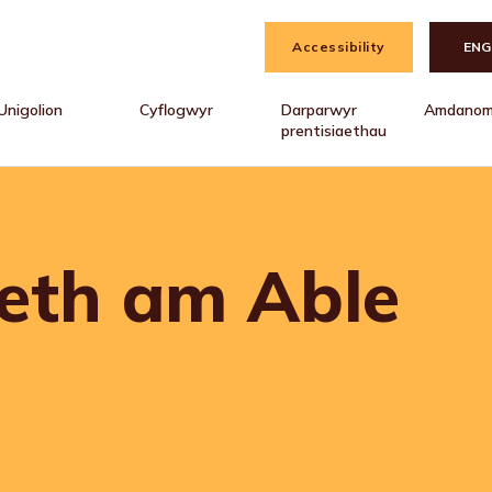
Accessibility
ENG
Unigolion
Cyflogwyr
Darparwyr
Amdanom
prentisiaethau
th am Able