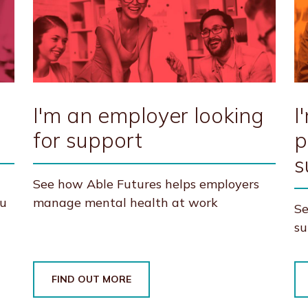
I'm an employer looking
I
for support
p
s
See how Able Futures helps employers
ou
manage mental health at work
Se
su
FIND OUT MORE