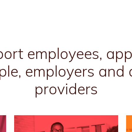
rt employees, appre
le, employers and 
providers